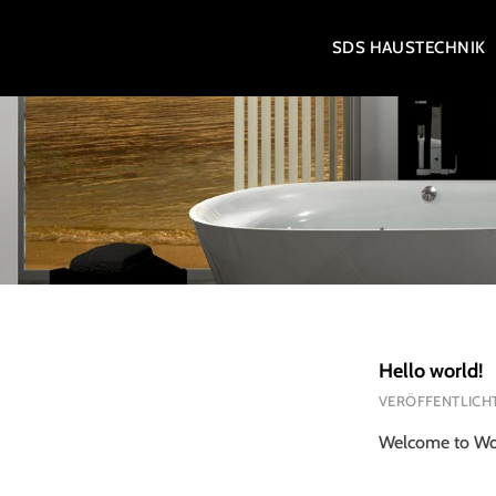
Zum
SDS HAUSTECHNIK
Inhalt
springen
SDS HAUSTECHNIK G
Hello world!
VERÖFFENTLICH
Welcome to WordP